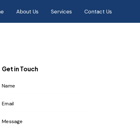
e
About Us
Services
Contact Us
Get in Touch