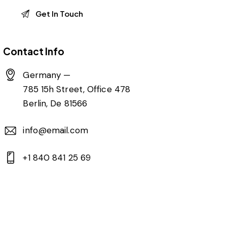
Contact Info
Germany —
785 15h Street, Office 478
Berlin, De 81566
info@email.com
+1 840 841 25 69