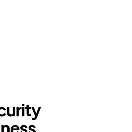
curity
iness