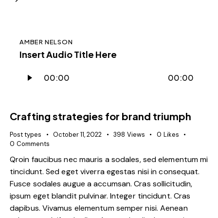
AMBER NELSON
Insert Audio Title Here
Audio
00:00
00:00
Player
Crafting strategies for brand triumph
Post types
October 11, 2022
398
Views
0
Likes
0
Comments
Qroin faucibus nec mauris a sodales, sed elementum mi
tincidunt. Sed eget viverra egestas nisi in consequat.
Fusce sodales augue a accumsan. Cras sollicitudin,
ipsum eget blandit pulvinar. Integer tincidunt. Cras
dapibus. Vivamus elementum semper nisi. Aenean