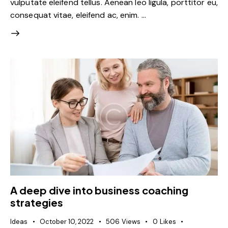
vulputate eleifend tellus. Aenean leo ligula, porttitor eu,
consequat vitae, eleifend ac, enim. …
A deep dive into business coaching
strategies
Ideas
October 10, 2022
506
Views
0
Likes