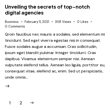
Unveiling the secrets of top-notch
digital agencies
Business
February 5, 2021
308
Views
0
Likes
0
Comments
Qroin faucibus nec mauris a sodales, sed elementum mi
tincidunt. Sed eget viverra egestas nisi in consequat.
Fusce sodales augue a accumsan. Cras sollicitudin,
ipsum eget blandit pulvinar. Integer tincidunt. Cras
dapibus. Vivamus elementum semper nisi. Aenean
vulputate eleifend tellus. Aenean leo ligula, porttitor eu,
consequat vitae, eleifend ac, enim. Sed ut perspiciatis,
unde omnis…
>
1
2